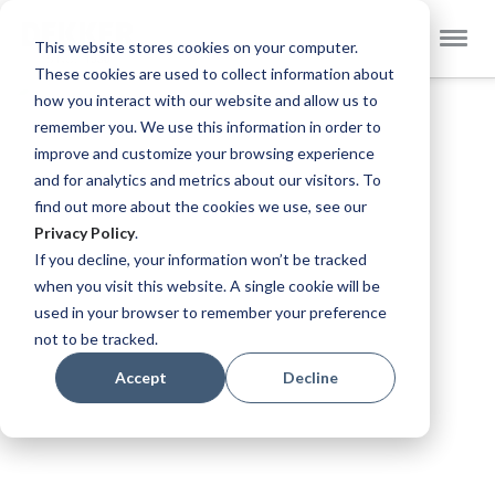
Select
Dekker Zevenhuizen EN
This website stores cookies on your computer.
Store
These cookies are used to collect information about
Skip
how you interact with our website and allow us to
to
remember you. We use this information in order to
the
improve and customize your browsing experience
end
and for analytics and metrics about our visitors. To
of
find out more about the cookies we use, see our
the
Privacy Policy
.
images
If you decline, your information won’t be tracked
gallery
when you visit this website. A single cookie will be
used in your browser to remember your preference
not to be tracked.
Accept
Decline