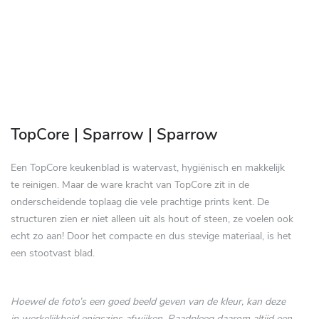
Skip
to
TopCore | Sparrow | Sparrow
the
beginning
Een TopCore keukenblad is watervast, hygiënisch en makkelijk
of
te reinigen. Maar de ware kracht van TopCore zit in de
the
onderscheidende toplaag die vele prachtige prints kent. De
images
structuren zien er niet alleen uit als hout of steen, ze voelen ook
gallery
echt zo aan! Door het compacte en dus stevige materiaal, is het
een stootvast blad.
Hoewel de foto’s een goed beeld geven van de kleur, kan deze
in werkelijkheid enigszins afwijken. Raadpleeg daarom altijd een