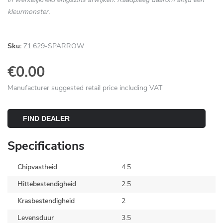
kleurmonster.
Sku:
Z1.629-SPARROW
€0.00
Manufacturer suggested retail price including VAT
FIND DEALER
Specifications
Chipvastheid
4.5
Hittebestendigheid
2.5
Krasbestendigheid
2
Levensduur
3.5