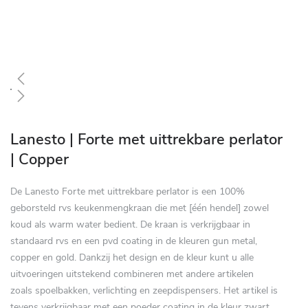
Skip
to
Lanesto | Forte met uittrekbare perlator
the
| Copper
beginning
of
De Lanesto Forte met uittrekbare perlator is een 100%
the
geborsteld rvs keukenmengkraan die met [één hendel] zowel
images
koud als warm water bedient. De kraan is verkrijgbaar in
gallery
standaard rvs en een pvd coating in de kleuren gun metal,
copper en gold. Dankzij het design en de kleur kunt u alle
uitvoeringen uitstekend combineren met andere artikelen
zoals spoelbakken, verlichting en zeepdispensers. Het artikel is
tevens verkrijgbaar met een poeder coating in de kleur zwart.