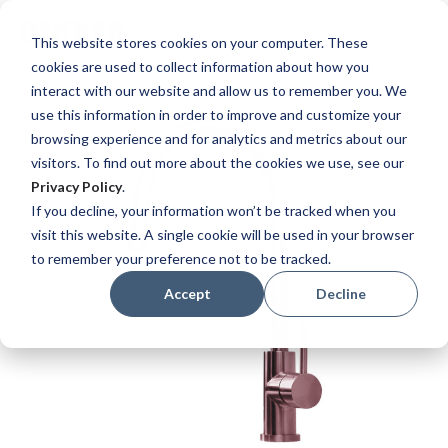
Select
Dekker Zevenhuizen EN
This website stores cookies on your computer. These
Store
cookies are used to collect information about how you
Skip
interact with our website and allow us to remember you. We
to
use this information in order to improve and customize your
the
browsing experience and for analytics and metrics about our
end
visitors. To find out more about the cookies we use, see our
of
Privacy Policy
.
the
If you decline, your information won’t be tracked when you
images
visit this website. A single cookie will be used in your browser
gallery
to remember your preference not to be tracked.
Accept
Decline